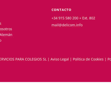
CONTACTO
+34 915 580 200 + Ext. 802
s
mail@delicom.info
osotros
 Alemán
o
ERVICIOS PARA COLEGIOS SL |
Aviso Legal
|
Política de Cookies
|
Po