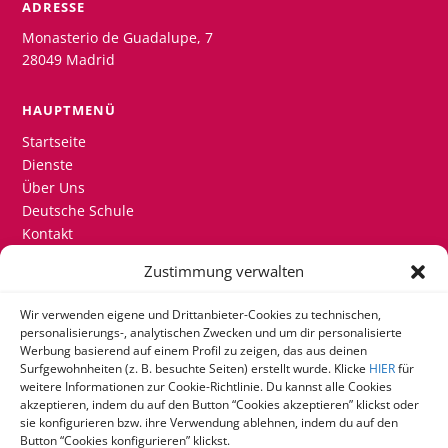
ADRESSE
Monasterio de Guadalupe, 7
28049 Madrid
HAUPTMENÜ
Startseite
Dienste
Über Uns
Deutsche Schule
Kontakt
Zustimmung verwalten
KONTAKT
+34 915 580 200 + Ext. 802
Wir verwenden eigene und Drittanbieter-Cookies zu technischen,
personalisierungs-, analytischen Zwecken und um dir personalisierte
mail@delicom.info
Werbung basierend auf einem Profil zu zeigen, das aus deinen
Surfgewohnheiten (z. B. besuchte Seiten) erstellt wurde. Klicke
HIER
für
weitere Informationen zur Cookie-Richtlinie. Du kannst alle Cookies
MELDEN SIE SICH IM RESERVIERUNGSSYSTEM AN
akzeptieren, indem du auf den Button “Cookies akzeptieren” klickst oder
Klicken Sie hier, um sich im Reservierungssystem
sie konfigurieren bzw. ihre Verwendung ablehnen, indem du auf den
Button “Cookies konfigurieren” klickst.
anzumelden.