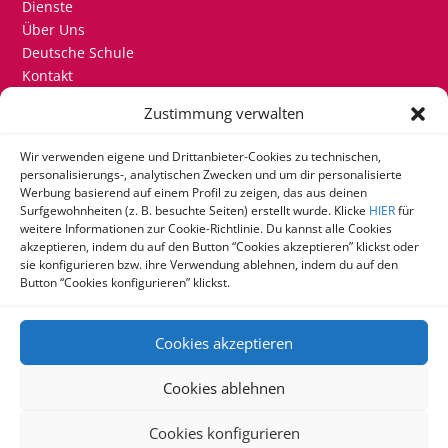
Dienste
Über Uns
Deutsche Schule
Kontakt
Zustimmung verwalten
KONTAKT
+34 915 580 200 + Ext. 802
Wir verwenden eigene und Drittanbieter-Cookies zu technischen,
personalisierungs-, analytischen Zwecken und um dir personalisierte
mail@delicom.info
Werbung basierend auf einem Profil zu zeigen, das aus deinen
Surfgewohnheiten (z. B. besuchte Seiten) erstellt wurde. Klicke
HIER
für
weitere Informationen zur Cookie-Richtlinie. Du kannst alle Cookies
MELDEN SIE SICH IM RESERVIERUNGSSYSTEM AN
akzeptieren, indem du auf den Button “Cookies akzeptieren” klickst oder
Klicken Sie hier, um sich im Reservierungssystem
sie konfigurieren bzw. ihre Verwendung ablehnen, indem du auf den
Button “Cookies konfigurieren” klickst.
anzumelden.
Cookies akzeptieren
© 2025 DELICOM SERVICIOS PARA COLEGIOS SL |
Cookies ablehnen
RECHTLICHE MITTEILUNG
|
COOKIE-RICHTLINIE
|
DATENSCHUTZERKLÄRUNG
Cookies konfigurieren