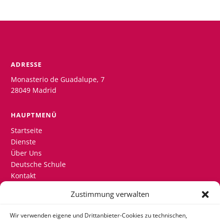
ADRESSE
Monasterio de Guadalupe, 7
28049 Madrid
HAUPTMENÜ
Startseite
Dienste
Über Uns
Deutsche Schule
Kontakt
Zustimmung verwalten
KONTAKT
+34 915 580 200 + Ext. 802
Wir verwenden eigene und Drittanbieter-Cookies zu technischen,