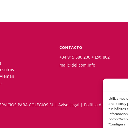
CONTACTO
+34 915 580 200 + Ext. 802
s
mail@delicom.info
osotros
 Alemán
o
Utilizamos c
analíticos y
ERVICIOS PARA COLEGIOS SL |
Aviso Legal
|
Política de Cookies
|
Po
tus hábitos 
información 
botón “Acept
“Configurar 