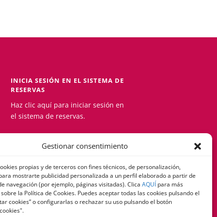
INICIA SESIÓN EN EL SISTEMA DE
RESERVAS
Haz clic aquí para iniciar sesión en
el sistema de reservas.
Gestionar consentimiento
ookies propias y de terceros con fines técnicos, de personalización,
 para mostrarte publicidad personalizada a un perfil elaborado a partir de
lítica de Privacidad
de navegación (por ejemplo, páginas visitadas). Clica
AQUÍ
para más
sobre la Política de Cookies. Puedes aceptar todas las cookies pulsando el
ar cookies” o configurarlas o rechazar su uso pulsando el botón
cookies".