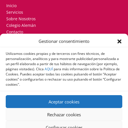
Inicio
Servicios
Sobre Nosotros
Colegio Alemán
Contacto
Gestionar consentimiento
CONTACTO
Utilizamos cookies propias y de terceros con fines técnicos, de
+34 915 580 200 + Ext. 802
personalización, analíticos y para mostrarte publicidad personalizada a
mail@delicom.info
un perfil elaborado a partir de tus hábitos de navegación (por ejemplo,
páginas visitadas). Clica
AQUÍ
para más información sobre la Política de
Cookies. Puedes aceptar todas las cookies pulsando el botón “Aceptar
INICIA SESIÓN EN EL SISTEMA DE RESERVAS
cookies” o configurarlas o rechazar su uso pulsando el botón “Configurar
cookies".
Haz clic aquí para iniciar sesión en el sistema de reservas.
Aceptar cookies
© 2025 DELICOM SERVICIOS PARA COLEGIOS SL |
Rechazar cookies
Aviso Legal
|
Política de Cookies
|
Política de
Privacidad
Configurar cookies