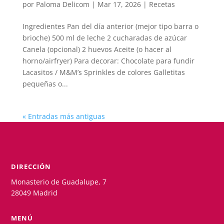
por
Paloma Delicom
|
Mar 17, 2026
|
Recetas
Ingredientes Pan del día anterior (mejor tipo barra o
brioche) 500 ml de leche 2 cucharadas de azúcar
Canela (opcional) 2 huevos Aceite (o hacer al
horno/airfryer) Para decorar: Chocolate para fundir
Lacasitos / M&M’s Sprinkles de colores Galletitas
pequeñas o...
« Entradas más antiguas
DIRECCIÓN
Monasterio de Guadalupe, 7
28049 Madrid
MENÚ