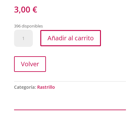
3,00
€
396 disponibles
cerveza
Añadir al carrito
con
/
sin
alcohol
Volver
cantidad
Categoría:
Rastrillo