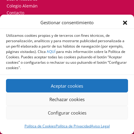
Colegio Alemán
Contacto
Gestionar consentimiento
CONTACTO
Utilizamos cookies propias y de terceros con fines técnicos, de
+34 915 580 200 + Ext. 802
personalización, analíticos y para mostrarte publicidad personalizada a
mail@delicom.info
un perfil elaborado a partir de tus hábitos de navegación (por ejemplo,
páginas visitadas). Clica
AQUÍ
para más información sobre la Política de
Cookies. Puedes aceptar todas las cookies pulsando el botón “Aceptar
INICIA SESIÓN EN EL SISTEMA DE RESERVAS
cookies” o configurarlas o rechazar su uso pulsando el botón “Configurar
Haz clic aquí para iniciar sesión en el sistema de reservas.
cookies".
Aceptar cookies
© 2025 DELICOM SERVICIOS PARA COLEGIOS SL |
Rechazar cookies
Aviso Legal
|
Política de Cookies
|
Política de
Privacidad
Configurar cookies
Política de Cookies
Política de Privacidad
Aviso Legal